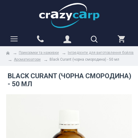
Прикормки та наживки
Інгредієнти для виготовлення бойлів
Ароматизатори
Black Curant (чорна смородина) - 50 мл
BLACK CURANT (ЧОРНА СМОРОДИНА)
- 50 МЛ