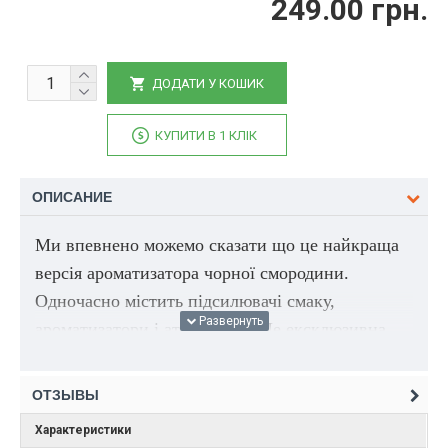
249.00 грн.
ДОДАТИ У КОШИК
КУПИТИ В 1 КЛІК
ОПИСАНИЕ
Ми впевнено можемо сказати що це найкраща
версія ароматизатора чорної смородини.
Одночасно містить підсилювачі смаку,
ароматизатори і атрактанти. Це ексклюзивна
суміш робить його таким особливим і
унікальним. Ви можете успішно
ОТЗЫВЫ
використовувати чорну смородину з майже
Характеристики
кожним видом базової суміші протягом усього