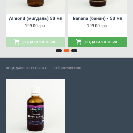
Almond (мигдаль) 50 мл
Banana (банан) - 50 мл
B
199.00 грн.
199.00 грн.
ДОДАТИ У КОШИК
ДОДАТИ У КОШИК
НЕЩОДАВНО ПЕРЕГЛЯНУТІ
НАЙПОПУЛЯРНІШІ