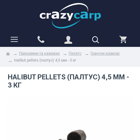
Прикормки та наживки
Пелетс
Гранули кормові
Halibut pellets (палтус) 4,5 мм - 3 кг
HALIBUT PELLETS (ПАЛТУС) 4,5 ММ -
3 КГ