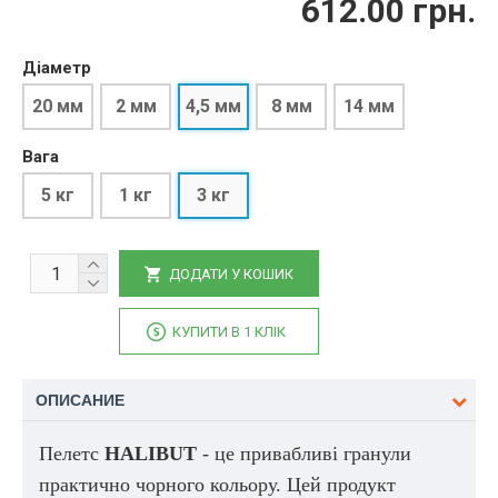
612.00 грн.
Діаметр
20 мм
2 мм
4,5 мм
8 мм
14 мм
Вага
5 кг
1 кг
3 кг
ДОДАТИ У КОШИК
КУПИТИ В 1 КЛІК
ОПИСАНИЕ
Пелетс
HALIBUT
- це привабливі гранули
практично чорного кольору. Цей продукт