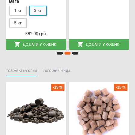
Вага
наповнення пва пакетів і пва стіків.
1 кг
3 кг
5 кг
Вміст олії 15%, вміст білка 34%
882.00 грн.
Час повного розчинення у воді (2 мм): 20° - 1:00
ДОДАТИ У КОШИК
ДОДАТИ У КОШИК
год.
Час повного розчинення у воді (6 мм): 20° - 3:00
год.
ТОЙ ЖЕ КАТЕГОРИИ
ТОГО ЖЕ БРЕНДА
Час повного розчинення у воді (8 мм): 20° - 4:30
-15 %
-15 %
год.
Час повного розчинення у воді (14 мм): 20° -
9:00 год.
Час повного розчинення у воді (20 мм): 20° -