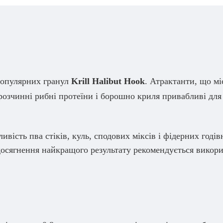
популярних гранул
Krill Halibut Hook
. Атрактанти, що мі
озчинні рибні протеїни і борошно криля привабливі для 
вість пва стіків, куль, сподових міксів і фідерних годі
 досягнення найкращого результату рекомендується викор