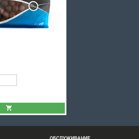
Shelf Life (варені) 24 мм - 1 кг
5 кг
580.00 грн.
ДОДАТИ У КОШИК
ОБСЛУЖИВАНИЕ