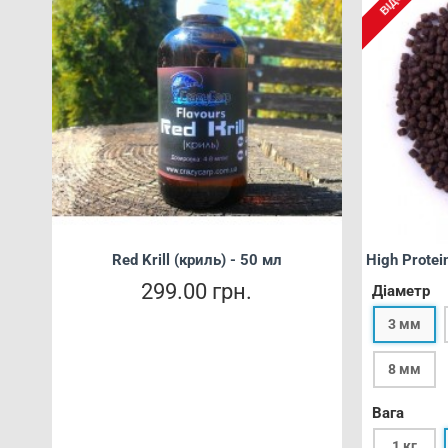
at
Red Krill (криль) - 50 мл
High Protein
299.00 грн.
Діаметр
3 мм
8 мм
Вага
1 кг