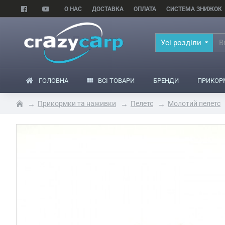
О НАС
ДОСТАВКА
ОПЛАТА
СИСТЕМА ЗНИЖОК
Усі розділи
ГОЛОВНА
ВСІ ТОВАРИ
БРЕНДИ
ПРИКОР
Прикормки та наживки
Пелетс
Молотий пелетс