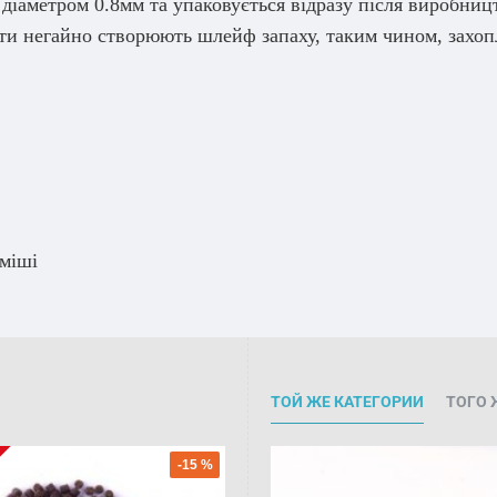
іаметром 0.8мм та упаковується відразу після виробницт
нти негайно створюють шлейф запаху, таким чином, захо
уміші
ТОЙ ЖЕ КАТЕГОРИИ
ТОГО 
-15 %