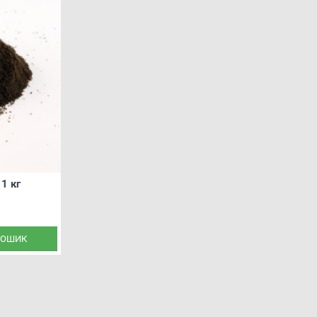
кг
Krill pellets (кріль) 2 мм - 1 кг
 1 кг
Діаметр
2 мм
4.5 мм
6 мм
КОШИК
Вага
1 кг
3 кг
5 кг
299.00 грн.