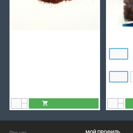
Krill Super Crush - 1 кг
Devil Squid: 
299.00 грн.
Діаметр
24 мм
Вага
1 кг
ДОДАТИ У КОШИК
МОЙ ПРОФИЛЬ
Про нас