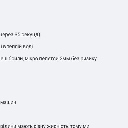
 через 35 секунд)
 в теплій воді
ені бойли, мікро пелетcи 2мм без ризику
х машин
 рідини мають різну жирність, тому ми