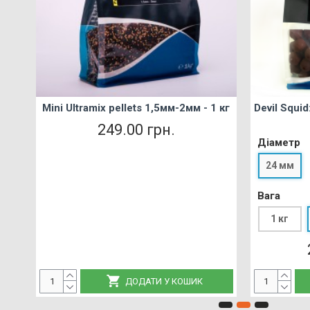
кг
Mini Ultramix pellets 1,5мм-2мм - 1 кг
Devil Squid
Top PVA
249.00 грн.
Діаметр
Діаметр
24 мм
18 мм
Вага
Довжин
1 кг
10 м
ДОДАТИ У КОШИК