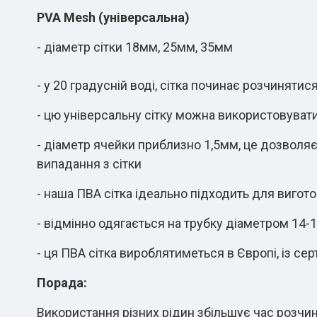
PVA Mesh (універсальна)
- діаметр сітки 18мм, 25мм, 35мм
-
у 20 градусній воді, сітка починає розчиняти
- цю універсальну сітку можна використовувати ц
- діаметр ячейки приблизно 1,5мм, це дозволяє
випадання з сітки
- наша ПВА сітка ідеально підходить для вигот
- відмінно одягається на трубку діаметром 14
- ця ПВА сітка вироблятиметься в Європі, із с
Порада:
Використання різних рідин збільшує час розчине