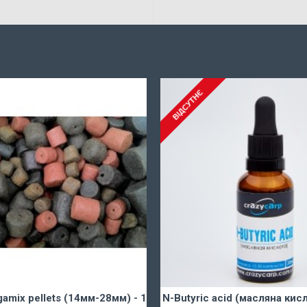
ВІДСУТНЄ
amix pellets (14мм-28мм) - 1
N-Butyric acid (масляна кисл