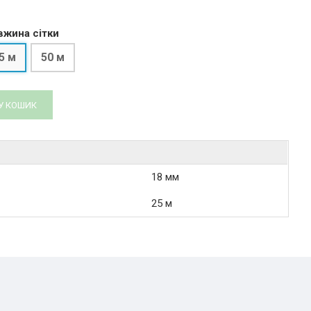
жина сітки
5 м
50 м
У КОШИК
18 мм
25 м