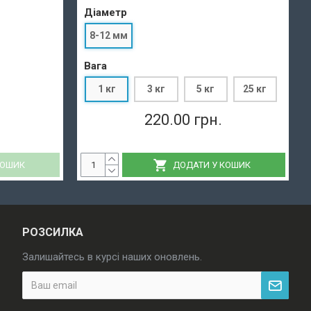
Діаметр
8-12 мм
Вага
1 кг
3 кг
5 кг
25 кг
220.00 грн.
КОШИК
ДОДАТИ У КОШИК
РОЗСИЛКА
Залишайтесь в курсі наших оновлень.