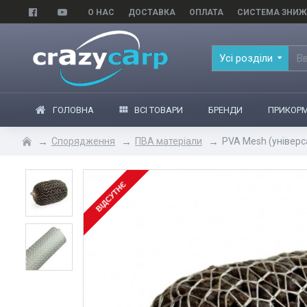
О НАС
ДОСТАВКА
ОПЛАТА
СИСТЕМА ЗНИЖ
Усі розділи
ГОЛОВНА
ВСІ ТОВАРИ
БРЕНДИ
ПРИКОРМ
Спорядження
ПВА матеріали
PVA Mesh (універс
ВІДСУТНЄ