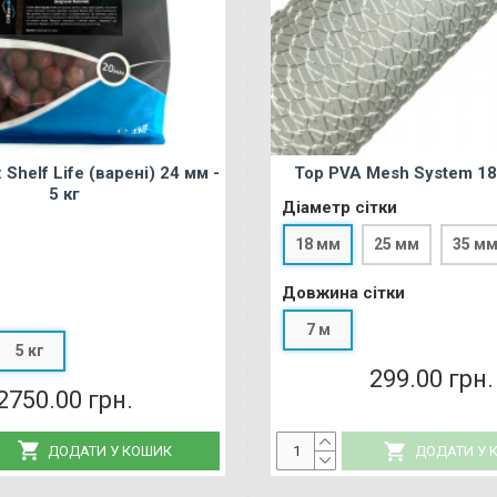
: Shelf Life (варені) 24 мм -
Devil Squid: Bio-Active Booster
 Mesh (універсальна) - 25 мм
Top PVA Mesh System 18
5 кг
(10 м)
499.00 грн.
Діаметр сітки
 сітки
18 мм
25 мм
35 м
25 мм
35 мм
Довжина сітки
а сітки
7 м
5 кг
25 м
50 м
299.00 грн.
2750.00 грн.
270.00 грн.
ДОДАТИ У КОШИК
ДОДАТИ У КО
ДОДАТИ У КОШИК
ДОДАТИ У 