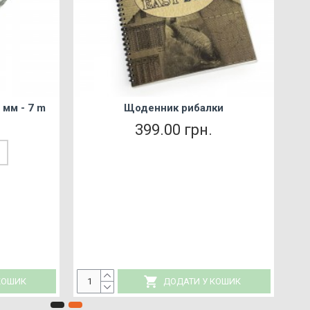
 - 500 мл
Premium Fish Meal Spod Mix (відро) - 3
 мм - 7 m
Щоденник рибалки
кг
399.00 грн.
999.00 грн.
м
ШИК
ДОДАТИ У КОШИК
КОШИК
ДОДАТИ У КОШИК