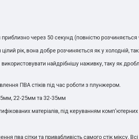
ся приблизно через 50 секунд (повністю розчиняється
ілий рік, вона добре розчиняється як у холодній, так і
 використовувати найдрібнішу наживку, таку як дробл
овлення ПВА стіків під час роботи з плунжером.
-15мм, 22-25мм та 32-35мм
ертифікованих матеріалів, під керуванням комп'ютерни
ння пва сітки та привабливість самого стік міксу. Всі