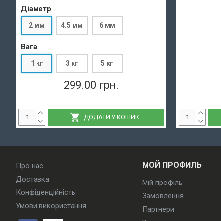
Діаметр
2 мм
4.5 мм
6 мм
Вага
1 кг
3 кг
5 кг
299.00 грн.
ДОДАТИ У КОШИК
МОЙ ПРОФИЛЬ
Про нас
Доставка
Мій профіль
Конфіденційність
Замовлення
Умови використання
Партнери