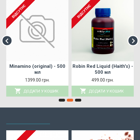
функціональних гідролізатів у рідкій та
ВІДСУТНЄ
ВІДСУТНЄ
порошковій формі. Це дозволяє нам
пропонувати лише найкращі у світі
гідролізати преміум-класу.
-
Minamino (original) - 500
Robin Red Liquid (Haith's) -
A
мл
500 мл
1399.00 грн.
499.00 грн.
ДОДАТИ У КОШИК
ДОДАТИ У КОШИК
НЕЩОДАВНО ПЕРЕГЛЯНУТІ
НАЙПОПУЛЯРНІШІ